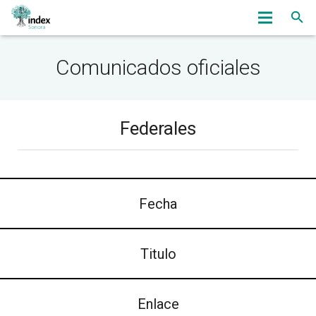
Inicio
Comunicados oficiales
Nosotros
Servicios
Federales
OmbudsWoman
Noticias
Fecha
Eventos
Bolsa de Trabajo
Titulo
Asociados
Enlace
Contacto