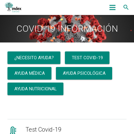
Inicio
COVID-19 INFORMACIÓN
Nosotros
Servicios
¿NECESITO AYUDA?
TEST COVID-19
OmbudsWoman
AYUDA MÉDICA
AYUDA PSICOLÓGICA
Noticias
AYUDA NUTRICIONAL
Eventos
Bolsa de Trabajo
Asociados
Test Covid-19
Contacto