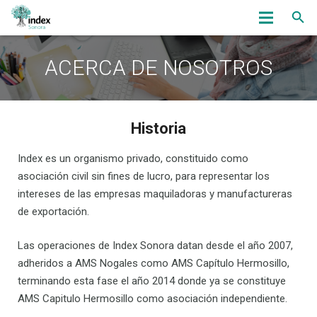
Inicio
ACERCA DE NOSOTROS
Nosotros
Servicios
Historia
OmbudsWoman
Index es un organismo privado, constituido como
asociación civil sin fines de lucro, para representar los
Noticias
intereses de las empresas maquiladoras y manufactureras
Eventos
de exportación.
Bolsa de Trabajo
Las operaciones de Index Sonora datan desde el año 2007,
adheridos a AMS Nogales como AMS Capítulo Hermosillo,
Asociados
terminando esta fase el año 2014 donde ya se constituye
AMS Capitulo Hermosillo como asociación independiente.
Contacto