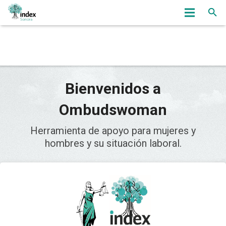
Inicio
Nosotros
Servicios
Bienvenidos a
OmbudsWoman
Ombudswoman
Noticias
Herramienta de apoyo para mujeres y
hombres y su situación laboral.
Eventos
Bolsa de Trabajo
Asociados
Contacto