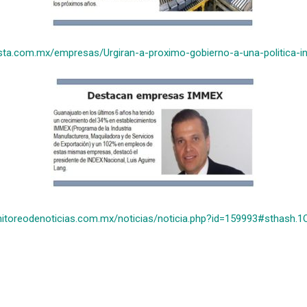
sta.com.mx/empresas/Urgiran-a-proximo-gobierno-a-una-politica-in
nitoreodenoticias.com.mx/noticias/noticia.php?id=159993#sthash