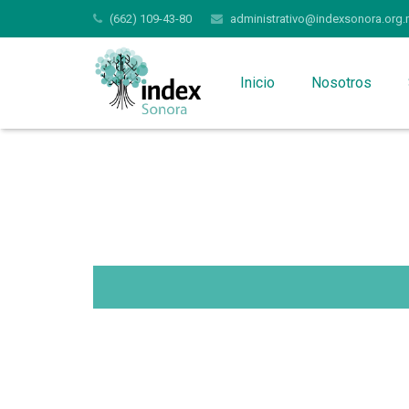
(662) 109-43-80
administrativo@indexsonora.org.
Inicio
Nosotros