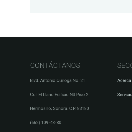
CONTÁCTANOS
SEC
Blvd. Antonio Quiroga No. 21
Acerca
Col. El Llano Edificio N3 Piso 2
Servici
Hermosillo, Sonora. C.P. 83180
(662) 109-43-80