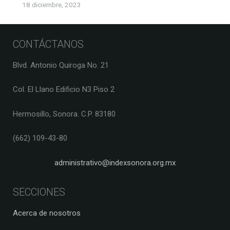
18 diciembre, 2023
CONTÁCTANOS
Blvd. Antonio Quiroga No. 21
Col. El Llano Edificio N3 Piso 2
Hermosillo, Sonora. C.P. 83180
(662) 109-43-80
administrativo@indexsonora.org.mx
SECCIONES
Acerca de nosotros