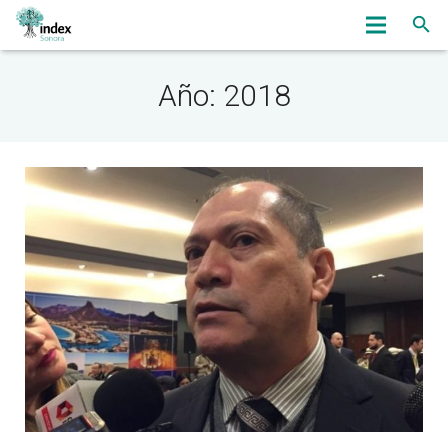
Inicio
Año: 2018
Nosotros
Servicios
OmbudsWoman
Noticias
Eventos
Bolsa de Trabajo
Asociados
Contacto