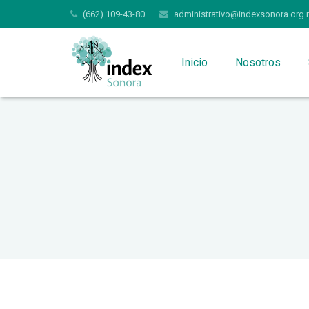
(662) 109-43-80
administrativo@indexsonora.org.
Inicio
Nosotros