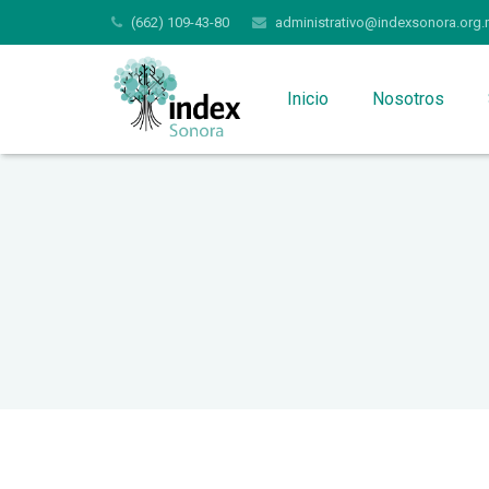
(662) 109-43-80
administrativo@indexsonora.org.
Inicio
Nosotros