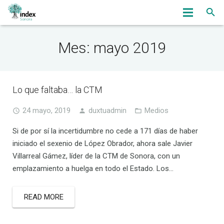
Inicio
Mes: mayo 2019
Nosotros
Servicios
Lo que faltaba… la CTM
OmbudsWoman
24 mayo, 2019
duxtuadmin
Medios
Noticias
Si de por sí la incertidumbre no cede a 171 días de haber
iniciado el sexenio de López Obrador, ahora sale Javier
Eventos
Villarreal Gámez, líder de la CTM de Sonora, con un
emplazamiento a huelga en todo el Estado. Los…
Bolsa de Trabajo
Asociados
READ MORE
Contacto