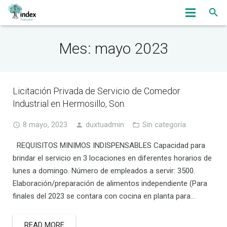
Inicio
Mes: mayo 2023
Nosotros
Servicios
Licitación Privada de Servicio de Comedor
Industrial en Hermosillo, Son.
OmbudsWoman
8 mayo, 2023
duxtuadmin
Sin categoría
Noticias
REQUISITOS MINIMOS INDISPENSABLES Capacidad para
Eventos
brindar el servicio en 3 locaciones en diferentes horarios de
lunes a domingo. Número de empleados a servir: 3500.
Bolsa de Trabajo
Elaboración/preparación de alimentos independiente (Para
finales del 2023 se contara con cocina en planta para…
Asociados
Contacto
READ MORE