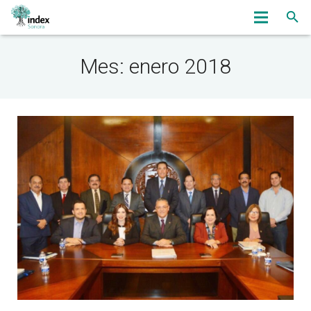
Inicio
Mes: enero 2018
Nosotros
Servicios
OmbudsWoman
Noticias
Eventos
Bolsa de Trabajo
Asociados
Contacto