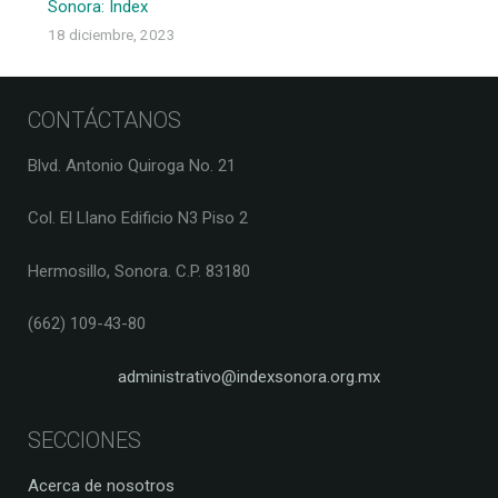
Sonora: Index
18 diciembre, 2023
CONTÁCTANOS
Blvd. Antonio Quiroga No. 21
Col. El Llano Edificio N3 Piso 2
Hermosillo, Sonora. C.P. 83180
(662) 109-43-80
administrativo@indexsonora.org.mx
SECCIONES
Acerca de nosotros