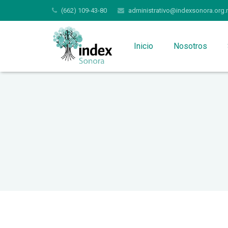
(662) 109-43-80
administrativo@indexsonora.org.
Inicio
Nosotros