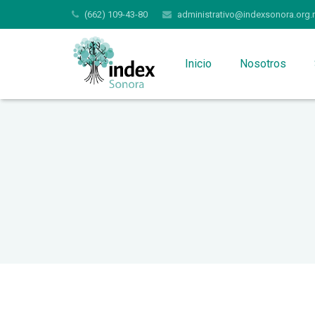
(662) 109-43-80
administrativo@indexsonora.org.
Inicio
Nosotros