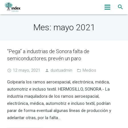
Inicio
Mes: mayo 2021
Nosotros
Servicios
“Pega” a industrias de Sonora falta de
semiconductores; prevén un paro
OmbudsWoman
12 mayo, 2021
duxtuadmin
Medios
Noticias
Golpearía los ramos aeroespacial, electrónica, médica,
Eventos
automotriz e incluso textil. HERMOSILLO, SONORA.- La
industria maquiladora de los ramos aeroespacial,
Bolsa de Trabajo
electrónica, médica, automotriz e incluso textil, podrían
parar de forma eventual algunas líneas de producción y
Asociados
adelantar otras, por la falta…
Contacto