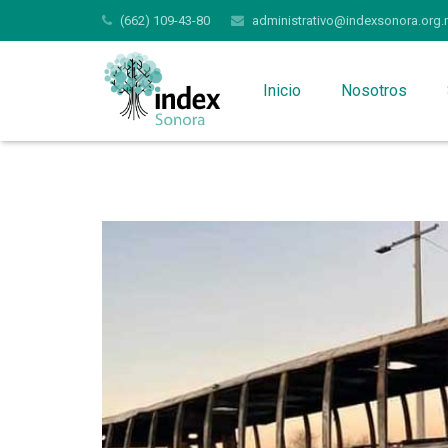
(662) 109-43-80
administrativo@indexsonora.org.
Inicio
Nosotros